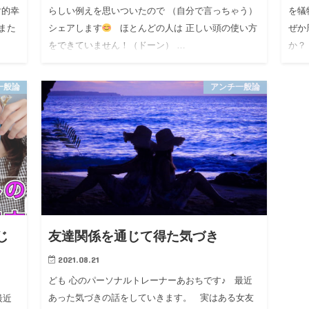
対的幸
らしい例えを思いついたので （自分で言っちゃう）
を犠
また
シェアします
ほとんどの人は 正しい頭の使い方
ぜか
をできていません！（ドーン） …
か？
ら…
一般論
アンチ一般論
じ
友達関係を通じて得た気づき
2021.08.21
ども 心のパーソナルトレーナーあおちです♪ 最近
あった気づきの話をしていきます。 実はある女友
最近