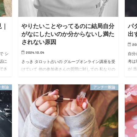
見｜
やりたいことやってるのに結局自分
パ
がなにしたいのか分からないし満た
出
されない原因
20
2024.10.04
で シ
自分
話に
考は
さっき タロット占いの グループオンライン講座を受
でき
が 
けていて 他の参加者さんの質問に対しての 私なりの
きる
実際
答えをめっちゃ言いたかったけど 他の方が主催の講
なけ
座なのに さすがにマナー違反だよなと思って 飲み込
一般論
アンチ一般論
んだ内容を ここで吐か…