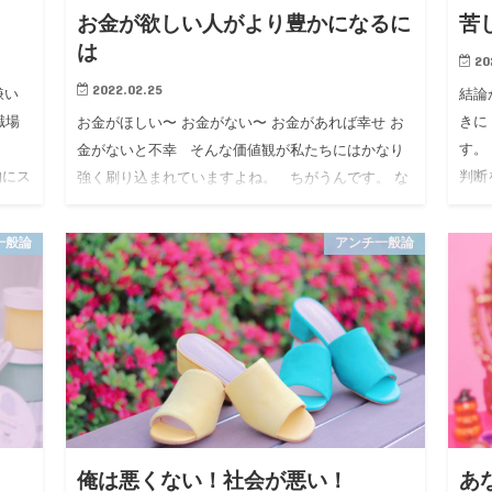
お金が欲しい人がより豊かになるに
苦
は
20
2022.02.25
嫌い
結論
職場
きに
お金がほしい〜 お金がない〜 お金があれば幸せ お
す。
金がないと不幸 そんな価値観が私たちにはかなり
的にス
判断
強く刷り込まれていますよね。 ちがうんです。 な
って
にもお金が全てじゃない！ とかいう話がしたいわ
け…
一般論
アンチ一般論
俺は悪くない！社会が悪い！
あ