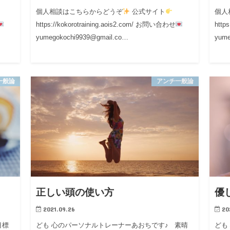
個人相談はこちらからどうぞ
公式サイト
個人
https://kokorotraining.aois2.com/ お問い合わせ
http
yumegokochi9939@gmail.co…
yume
一般論
アンチ一般論
正しい頭の使い方
優
2021.09.26
20
目標
ども 心のパーソナルトレーナーあおちです♪ 素晴
ども