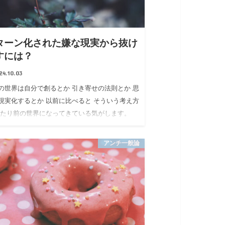
ターン化された嫌な現実から抜け
すには？
24.10.03
の世界は自分で創るとか 引き寄せの法則とか 思
現実化するとか 以前に比べると そういう考え方
当たり前の世界になってきている気がします。
に私の周りでは 仕事辞めたり離婚したり こうで
れば…
アンチ一般論