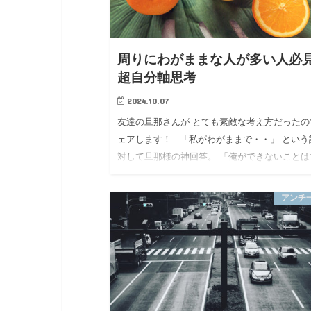
周りにわがままな人が多い人必
超自分軸思考
2024.10.07
友達の旦那さんが とても素敵な考え方だったの
ェアします！ 「私がわがままで・・」 という
対して旦那様の神回答。 「俺ができないことは
ないって断ってるからわがままじゃないよ。で
ことはしてあげ…
アンチ