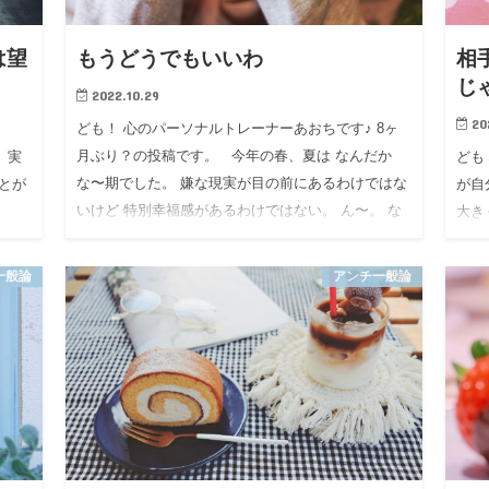
は望
もうどうでもいいわ
相
じ
2022.10.29
20
ども！ 心のパーソナルトレーナーあおちです♪ 8ヶ
月ぶり？の投稿です。 今年の春、夏は なんだか
実
ども
な〜期でした。 嫌な現実が目の前にあるわけではな
とが
が自
いけど 特別幸福感があるわけではない。 ん〜。 な
大き
んとなくモヤ…
も周
一般論
アンチ一般論