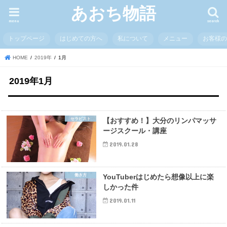
あおち物語
menu
search
トップページ
はじめての方へ
私について
メニュー
お客様
HOME
2019年
1月
2019年1月
セラピスト
【おすすめ！】大分のリンパマッサ
ージスクール・講座
2019.01.28
働き方
YouTuberはじめたら想像以上に楽
しかった件
2019.01.11