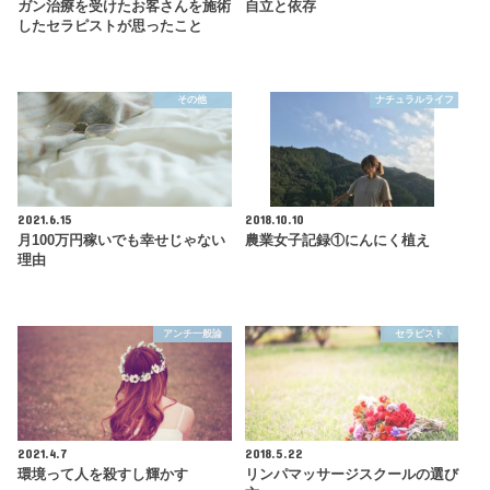
ガン治療を受けたお客さんを施術
自立と依存
したセラピストが思ったこと
その他
ナチュラルライフ
2021.6.15
2018.10.10
月100万円稼いでも幸せじゃない
農業女子記録①にんにく植え
理由
アンチ一般論
セラピスト
2021.4.7
2018.5.22
環境って人を殺すし輝かす
リンパマッサージスクールの選び