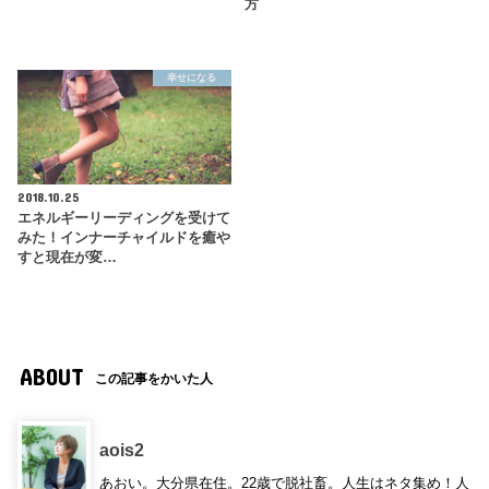
方
幸せになる
2018.10.25
エネルギーリーディングを受けて
みた！インナーチャイルドを癒や
すと現在が変…
ABOUT
この記事をかいた人
aois2
あおい。大分県在住。22歳で脱社畜。人生はネタ集め！人