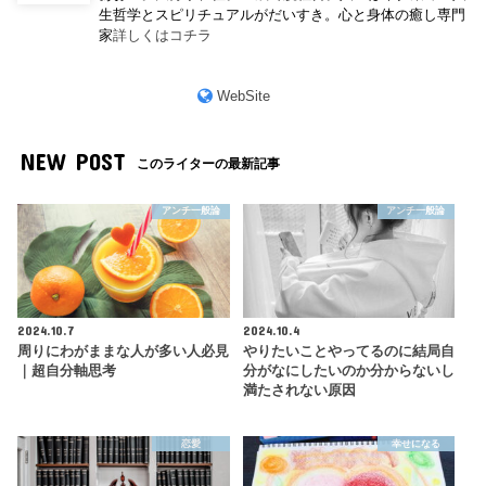
生哲学とスピリチュアルがだいすき。心と身体の癒し専門
家
詳しくはコチラ
WebSite
NEW POST
このライターの最新記事
アンチ一般論
アンチ一般論
2024.10.7
2024.10.4
周りにわがままな人が多い人必見
やりたいことやってるのに結局自
｜超自分軸思考
分がなにしたいのか分からないし
満たされない原因
恋愛
幸せになる