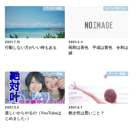
アンチ一般論
あおちの頭のなか
2021.7.13
2021.5.4
行動しない方がいい時もある
昭和は茶色 平成は黄色 令和は
緑
アンチ一般論
アンチ一般論
2021.9.2
2021.6.7
楽しいからやるの（YouTubeは
飽き性は悪いこと？
じめました♪）