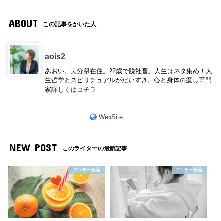
ABOUT
この記事をかいた人
aois2
あおい。大分県在住。22歳で脱社畜。人生はネタ集め！人
生哲学とスピリチュアルがだいすき。心と身体の癒し専門
家
詳しくはコチラ
WebSite
NEW POST
このライターの最新記事
アンチ一般論
アンチ一般論