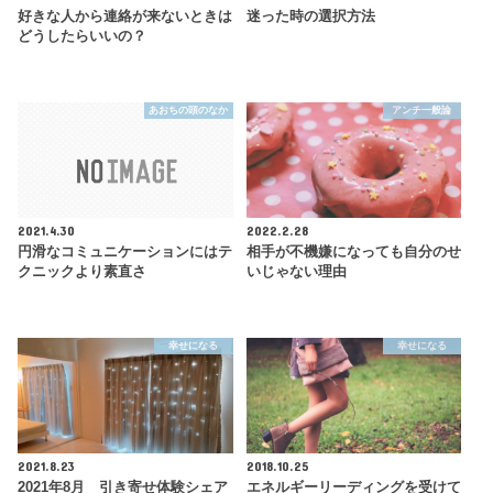
好きな人から連絡が来ないときは
迷った時の選択方法
どうしたらいいの？
あおちの頭のなか
アンチ一般論
2021.4.30
2022.2.28
円滑なコミュニケーションにはテ
相手が不機嫌になっても自分のせ
クニックより素直さ
いじゃない理由
幸せになる
幸せになる
2021.8.23
2018.10.25
2021年8月 引き寄せ体験シェア
エネルギーリーディングを受けて