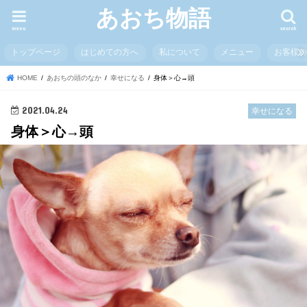
あおち物語
menu
search
トップページ
はじめての方へ
私について
メニュー
お客様
HOME
あおちの頭のなか
幸せになる
身体＞心→頭
2021.04.24
幸せになる
身体＞心→頭