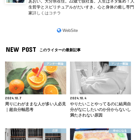
あおい。大分県在住。22歳で脱社畜。人生はネタ集め！人
生哲学とスピリチュアルがだいすき。心と身体の癒し専門
家
詳しくはコチラ
WebSite
NEW POST
このライターの最新記事
アンチ一般論
アンチ一般論
2024.10.7
2024.10.4
周りにわがままな人が多い人必見
やりたいことやってるのに結局自
｜超自分軸思考
分がなにしたいのか分からないし
満たされない原因
恋愛
幸せになる