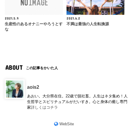
2021.5.9
2021.6.2
生産性のあるオナニーやろうとす
不満は最強の人生転換源
な
ABOUT
この記事をかいた人
aois2
あおい。大分県在住。22歳で脱社畜。人生はネタ集め！人
生哲学とスピリチュアルがだいすき。心と身体の癒し専門
家
詳しくはコチラ
WebSite