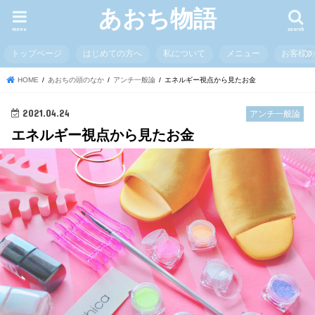
あおち物語
menu
search
トップページ
はじめての方へ
私について
メニュー
お客様
HOME
あおちの頭のなか
アンチ一般論
エネルギー視点から見たお金
2021.04.24
アンチ一般論
エネルギー視点から見たお金