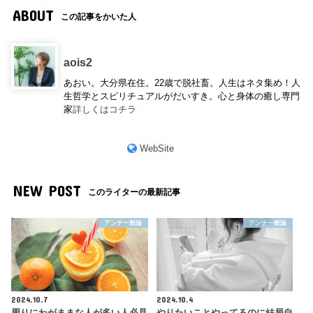
ABOUT
この記事をかいた人
aois2
あおい。大分県在住。22歳で脱社畜。人生はネタ集め！人
生哲学とスピリチュアルがだいすき。心と身体の癒し専門
家
詳しくはコチラ
WebSite
NEW POST
このライターの最新記事
アンチ一般論
アンチ一般論
2024.10.7
2024.10.4
周りにわがままな人が多い人必見
やりたいことやってるのに結局自