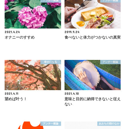
アンチ一般論
アンチ一般論
2021.4.24
2019.9.24
オナニーのすすめ
食べないと体力がつかないの真実
幸せになる
アンチ一般論
2021.4.11
2021.4.10
望めば叶う！
意味と目的に納得できないと従え
ない
アンチ一般論
あおちの頭のなか